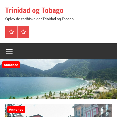
Videre
Trinidad og Tobago
til
indhold
Oplev de caribiske øer Trinidad og Tobago
Trinidad
Privatlivspolitik
og
Tobago
Annonce
Annonce