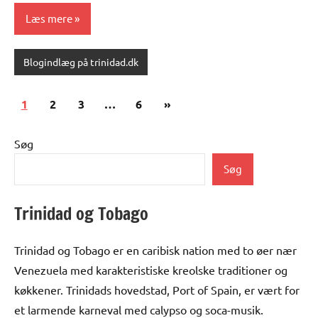
Læs mere
Blogindlæg på trinidad.dk
Indlægsinddeling
Næste
1
2
3
…
6
»
indlæg
Søg
Søg
Trinidad og Tobago
Trinidad og Tobago er en caribisk nation med to øer nær
Venezuela med karakteristiske kreolske traditioner og
køkkener. Trinidads hovedstad, Port of Spain, er vært for
et larmende karneval med calypso og soca-musik.