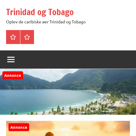
Videre
Trinidad og Tobago
til
indhold
Oplev de caribiske øer Trinidad og Tobago
Trinidad
Privatlivspolitik
og
Tobago
Annonce
Annonce