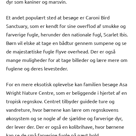
dyr som kaniner og marsvin.
Et andet populært sted at besøge er Caroni Bird
Sanctuary, som er kendt for sine overflod af smukke og
farverige fugle, herunder den nationale fugl, Scarlet Ibis.
Børn vil elske at tage en bådtur gennem sumpene og se
de majestætiske fugle flyve overhead. Der er også
mange muligheder for at tage billeder og lære mere om
fuglene og deres levesteder.
For en mere eksotisk oplevelse kan familien besøge Asa
Wright Nature Centre, som er beliggende i hjertet af en
tropisk regnskov. Centret tilbyder guidede ture og
vandreture, hvor børnene kan lære om regnskovens
økosystem og se nogle af de sjældne og farverige dyr,
der lever der. Der er også en kolibrihave, hvor børnene
kan se de små farverige fugle på nært hold.