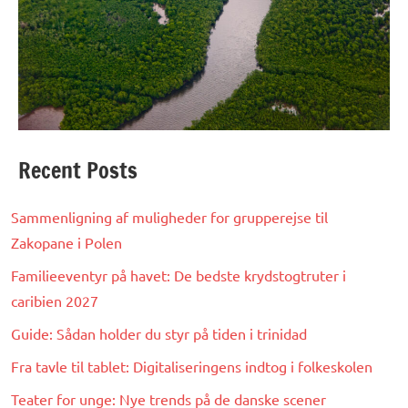
Recent Posts
Sammenligning af muligheder for grupperejse til
Zakopane i Polen
Familieeventyr på havet: De bedste krydstogtruter i
caribien 2027
Guide: Sådan holder du styr på tiden i trinidad
Fra tavle til tablet: Digitaliseringens indtog i folkeskolen
Teater for unge: Nye trends på de danske scener