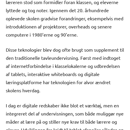
læreren stod som formidler foran klassen, og eleverne
lyttede og tog noter. Igennem det 20. århundrede
oplevede skolen gradvise forandringer, eksempelvis med
introduktionen af projektorer, overheads og senere
computere i 1980’erne og 90’erne.
Disse teknologier blev dog ofte brugt som supplement til
den traditionelle tavleundervisning. Først med indtoget
af internetforbindelse i klasselokalerne og udbredelsen
af tablets, interaktive whiteboards og digitale
læringsplatforme har teknologien for alvor ændret
skolens hverdag.
I dag er digitale redskaber ikke blot et værktøj, men en
integreret del af undervisningen, som både muliggør nye
måder at lære på og stiller nye krav til både lærere og
elever. Udviklingen fra kridt til tablet afspejler således en