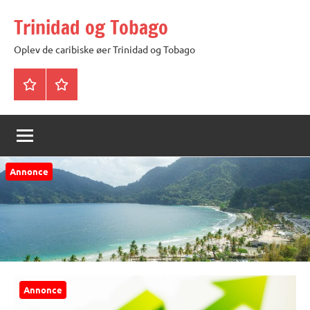
Videre
Trinidad og Tobago
til
indhold
Oplev de caribiske øer Trinidad og Tobago
Trinidad
Privatlivspolitik
og
Tobago
Annonce
Annonce