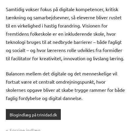
Samtidig vokser fokus på digitale kompetencer, kritisk
tænkning og samarbejdsevner, så eleverne bliver rustet
til en virkelighed i hastig forandring. Visionen for
fremtidens folkeskole er en inkluderende skole, hvor
teknologi bruges til at nedbryde barrierer – både fagligt
og socialt – og hvor lærerens rolle udvikles fra formidler
til facilitator for kreativitet, innovation og livslang læring.
Balancen mellem det digitale og det menneskelige vil
fortsat være et centralt omdrejningspunkt, hvor
skolernes opgave bliver at skabe trygge rammer for både
faglig fordybelse og digital dannelse.
Blogindlæg på trinidad.dk
Indlægsnavigation
Forrige indlæg