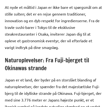
At nyde et måltid i Japan er ikke bare et spørgsmål om at
stille sulten; det er en rejse gennem traditioner,
innovation og en dyb respekt for ingredienserne. Fra de
travle sushi-barer i Tokyo til de eksklusive
steakrestauranter i Osaka, inviterer Japan dig til at
opleve et gastronomisk eventyr, der vil efterlade et
varigt indtryk på dine smagsløg.
Naturoplevelser: Fra Fuji-bjerget til
Okinawas strande
Japan er et land, der byder på en storslået blanding af
naturoplevelser, der spænder fra det majestætiske Fuji-
bjerg til de idylliske strande på Okinawa. Fuji-bjerget, der
med sine 3.776 meter er Japans højeste punkt, er et
ikonisk symbol på landets naturlige skønhed og et yndet