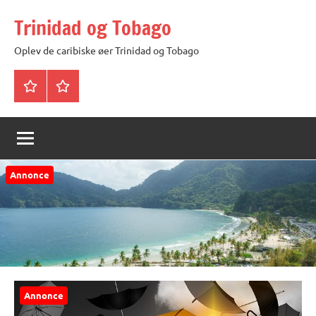
Videre
Trinidad og Tobago
til
indhold
Oplev de caribiske øer Trinidad og Tobago
Trinidad
Privatlivspolitik
og
Tobago
Annonce
Annonce