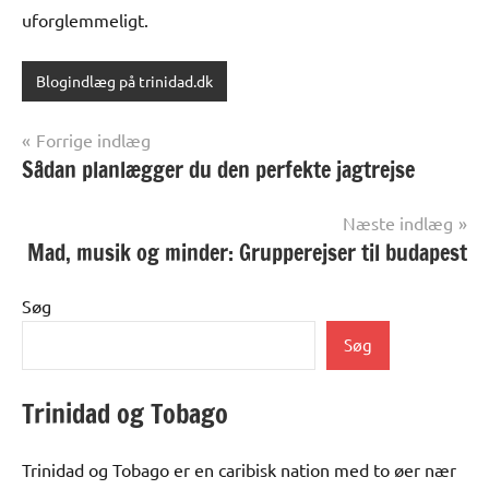
uforglemmeligt.
Blogindlæg på trinidad.dk
Indlægsnavigation
Forrige indlæg
Sådan planlægger du den perfekte jagtrejse
Næste indlæg
Mad, musik og minder: Grupperejser til budapest
Søg
Søg
Trinidad og Tobago
Trinidad og Tobago er en caribisk nation med to øer nær