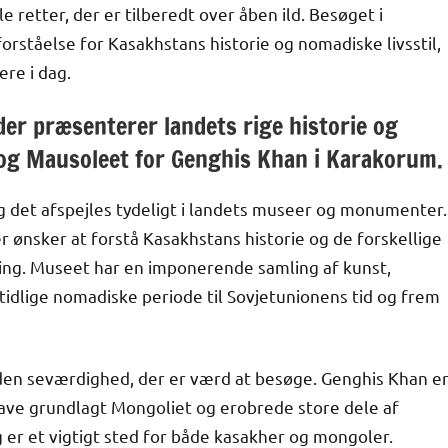
 retter, der er tilberedt over åben ild. Besøget i
forståelse for Kasakhstans historie og nomadiske livsstil,
ere i dag.
r præsenterer landets rige historie og
 og Mausoleet for Genghis Khan i Karakorum.
 og det afspejles tydeligt i landets museer og monumenter.
r ønsker at forstå Kasakhstans historie og de forskellige
kling. Museet har en imponerende samling af kunst,
tidlige nomadiske periode til Sovjetunionens tid og frem
den seværdighed, der er værd at besøge. Genghis Khan e
 have grundlagt Mongoliet og erobrede store dele af
 er et vigtigt sted for både kasakher og mongoler.