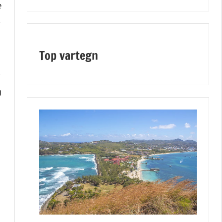
e
l
Top vartegn
m
i
g