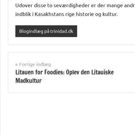
Udover disse to seværdigheder er der mange andr
indblik i Kasakhstans rige historie og kultur.
Blogindlæg på trinidad.dk
Indlægsnavigation
Forrige indlæg
Litauen for Foodies: Oplev den Litauiske
Madkultur