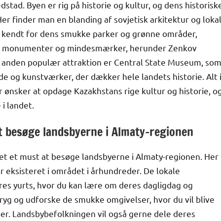
stad. Byen er rig på historie og kultur, og dens historisk
r finder man en blanding af sovjetisk arkitektur og loka
gså kendt for dens smukke parker og grønne områder,
kke monumenter og mindesmærker, herunder Zenkov
En anden populær attraktion er Central State Museum, so
e og kunstværker, der dækker hele landets historie. Alt 
r ønsker at opdage Kazakhstans rige kultur og historie, o
i landet.
t besøge landsbyerne i Almaty-regionen
det et must at besøge landsbyerne i Almaty-regionen. Her
ar eksisteret i området i århundreder. De lokale
s yurts, hvor du kan lære om deres dagligdag og
ryg og udforske de smukke omgivelser, hvor du vil blive
er. Landsbybefolkningen vil også gerne dele deres