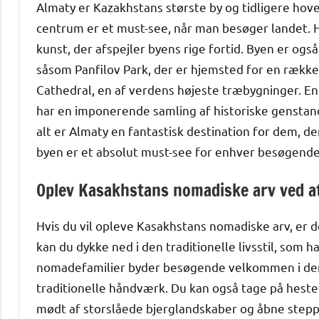
Almaty er Kazakhstans største by og tidligere hoved
centrum er et must-see, når man besøger landet. He
kunst, der afspejler byens rige fortid. Byen er o
såsom Panfilov Park, der er hjemsted for en ræ
Cathedral, en af ​​verdens højeste træbygninger. 
har en imponerende samling af historiske genstand
alt er Almaty en fantastisk destination for dem, de
byen er et absolut must-see for enhver besøgende 
Oplev Kasakhstans nomadiske arv ved a
Hvis du vil opleve Kasakhstans nomadiske arv, er 
kan du dykke ned i den traditionelle livsstil, som h
nomadefamilier byder besøgende velkommen i dere
traditionelle håndværk. Du kan også tage på heste
mødt af storslåede bjerglandskaber og åbne stepp