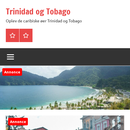
Videre
Trinidad og Tobago
til
indhold
Oplev de caribiske øer Trinidad og Tobago
Trinidad
Privatlivspolitik
og
Tobago
Annonce
Annonce