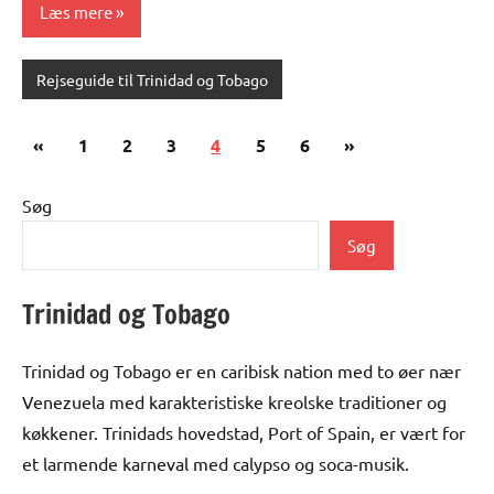
Læs mere
Rejseguide til Trinidad og Tobago
Indlægsinddeling
Forrige
Næste
«
1
2
3
4
5
6
»
indlæg
indlæg
Søg
Søg
Trinidad og Tobago
Trinidad og Tobago er en caribisk nation med to øer nær
Venezuela med karakteristiske kreolske traditioner og
køkkener. Trinidads hovedstad, Port of Spain, er vært for
et larmende karneval med calypso og soca-musik.